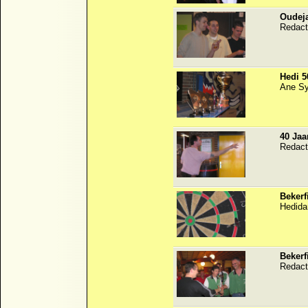
Oudeja
Redact
Hedi 5
Ane S
40 Jaa
Redact
Bekerf
Hedida
Bekerf
Redact