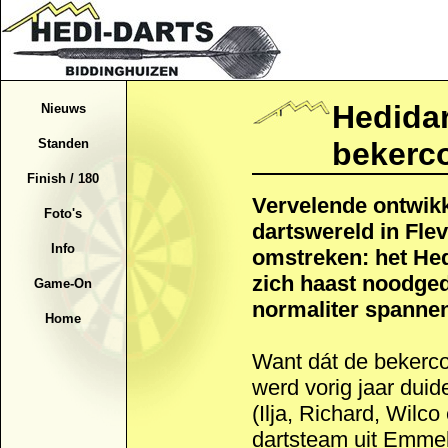
Hedidar
Nieuws
bekerco
Standen
Finish / 180
Vervelende ontwik
Foto's
dartswereld in Fle
Info
omstreken: het Hed
zich haast noodge
Game-On
normaliter spanne
Home
Want dát de bekerco
werd vorig jaar duid
(Ilja, Richard, Wilc
dartsteam uit Emme