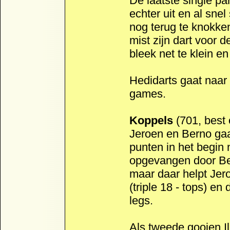
De laatste single par
echter uit en al snel
nog terug te knokken
mist zijn dart voor d
bleek net te klein en 
Hedidarts gaat naar
games.
Koppels
(701, best 
Jeroen en Berno gaa
punten in het begin 
opgevangen door Ber
maar daar helpt Jero
(triple 18 - tops) en
legs.
Als tweede gooien Il