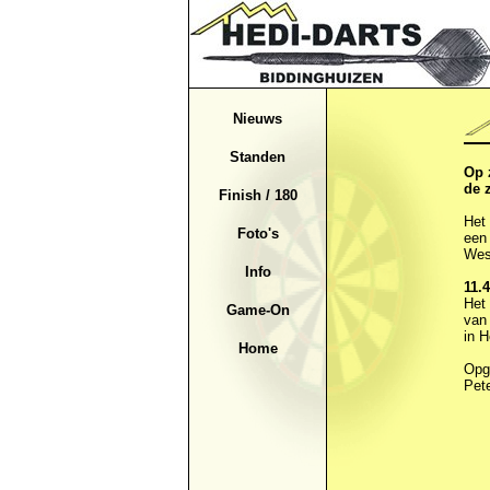
Nieuws
Standen
Op 
de 
Finish / 180
Het 
Foto's
een 
Wes
Info
11.
Het 
Game-On
van
in H
Home
Opga
Pete