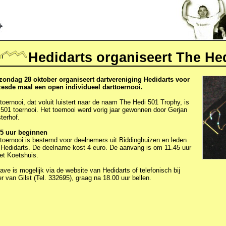
Hedidarts organiseert The He
zondag 28 oktober organiseert dartvereniging Hedidarts voor
zesde maal een open individueel darttoernooi.
toernooi, dat voluit luistert naar de naam The Hedi 501 Trophy, is
501 toernooi. Het toernooi werd vorig jaar gewonnen door Gerjan
terhof.
45 uur beginnen
toernooi is bestemd voor deelnemers uit Biddinghuizen en leden
 Hedidarts. De deelname kost 4 euro. De aanvang is om 11.45 uur
et Koetshuis.
ve is mogelijk via de website van Hedidarts of telefonisch bij
r van Gilst (Tel. 332695), graag na 18.00 uur bellen.